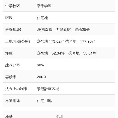
中学校区
幸千学区
環境
住宅地
最寄駅JR
JR福塩線 万能倉駅 徒歩25分
土地面積(公簿)
⑥号地 173.02㎡ ⑦号地 177.90㎡
坪数
⑥号地 52.34坪 ⑦号地 53.81坪
建ぺい率
60%
容積率
200％
法令上の制限
景観計画区域
再適用途
住宅用地
地勢
平坦