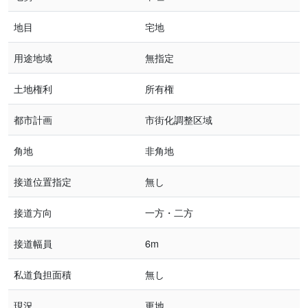
地目
宅地
用途地域
無指定
土地権利
所有権
都市計画
市街化調整区域
角地
非角地
接道位置指定
無し
接道方向
一方・二方
接道幅員
6m
私道負担面積
無し
現況
更地