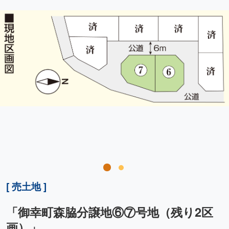
[ 売土地 ]
「御幸町森脇分譲地⑥⑦号地（残り2区
画）」