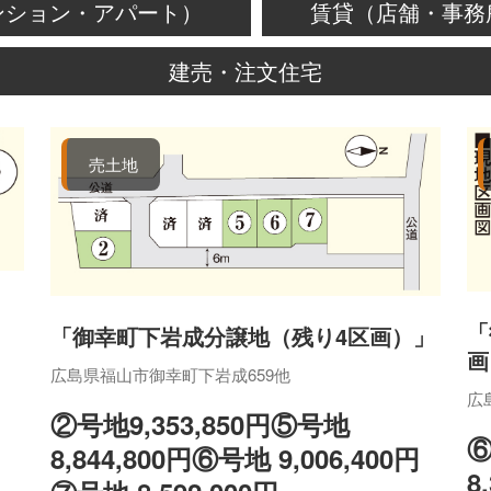
ンション・アパート）
賃貸（店舗・事務
建売・注文住宅
売土地
画
「
「御幸町下岩成分譲地（残り4区画）」
画
広島県福山市御幸町下岩成659他
広
②号地9,353,850円⑤号地
⑥
8,844,800円⑥号地 9,006,400円
8