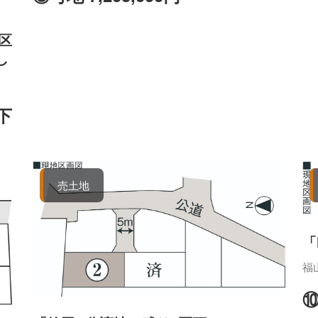
区
し
値下
売土地
「
福
⑩