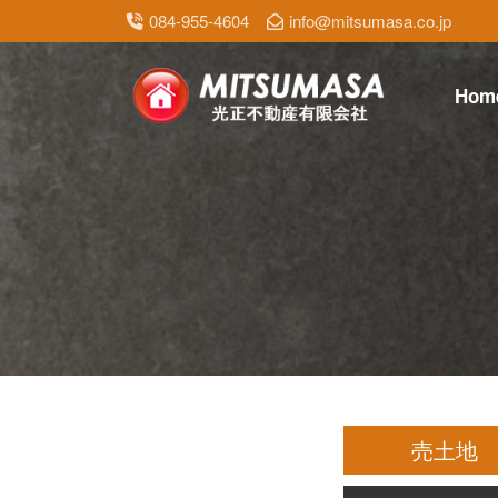
084-955-4604
info@mitsumasa.co.jp
Hom
売土地