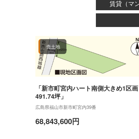
賃貸（マ
売土地
「新市町宮内ハート南側大きめ1区
491.74坪」
広島県福山市新市町宮内39番
68,843,600円