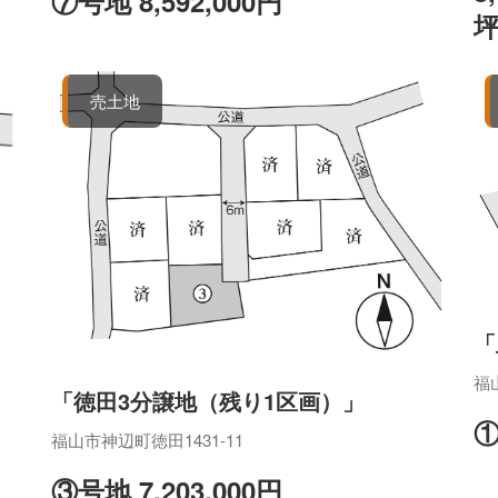
⑦号地 8,592,000円
坪
売土地
「
福
「徳田3分譲地（残り1区画）」
①
福山市神辺町徳田1431-11
③号地 7,203,000円