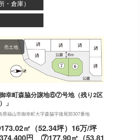
所・倉庫）
売土地
御幸町森脇分譲地⑥⑦号地（残り2区
）」
島県福山市御幸町大字森脇字後尾部307番地
173.02㎡（52.34坪）16万/坪
,374,400円 ⑦177.90㎡（53.81