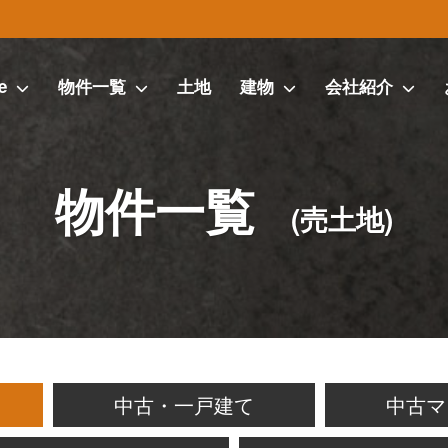
e
物件一覧
土地
建物
会社紹介
物件一覧
(売土地)
中古・一戸建て
中古マ