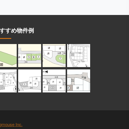
すすめ物件例
igmouse Inc.