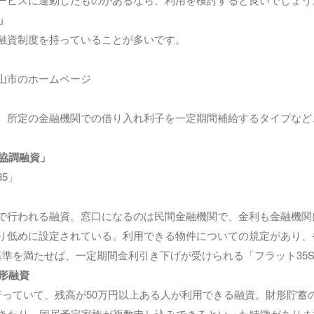
」
融資制度を持っていることが多いです。
山市のホームページ
、所定の金融機関での借り入れ利子を一定期間補給するタイプなど
「協調融資」
5」
で行われる融資。窓口になるのは民間金融機関で、金利も金融機関
り低めに設定されている。利用できる物件についての規定があり、
基準を満たせば、一定期間金利引き下げが受けられる「フラット35
財形融資
っていて、残高が50万円以上ある人が利用できる融資。財形貯蓄の1
できたり、同居予定家族が複数申し込みできるといった特徴がありま